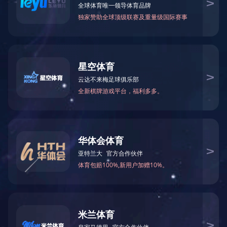
涵盖了进口业务、爱游戏平台、供应链业务、代理招标业务、离岸业
务等多种类型。致力于全球市场拓展，中科公司建立了广泛的国内外
市场营销网络。 展望未来，中科公司将以“集贸易服务、全球采购于
一体，争做中国一流的外贸国际型企业”为目标，不断深化服务内涵、
提升服务价值，为推动经济繁荣、社会发展做出积极贡献！
主营业务