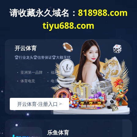
走进中科
详细介绍 >>
爱游戏平台成立于1993年，是由广东省科学院控股有限公司控股的专
业外贸公司。中科公司成立以来，始终致力于为客户提供高效，优质
的服务，秉承规范守法的经营作风。三十年来，不忘初心，风雨兼
程，使得公司维持着持续、高效、稳健的发展。 中科公司的业务范围