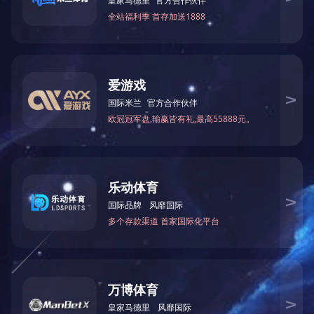
中科动态
更多 >>
同心同行 聚力启航|202...
2025/9/16
喜讯 | 热烈庆祝广东省中...
2025/8/4
科创杯乒乓球赛圆满落幕，中...
2025/7/15
喜讯|热烈庆祝广东中科全资...
2025/6/27
羽友同乐，谊路同行|广东中...
2025/6/16
喜讯|热烈庆祝广东中科全资...
2025/6/10
荣誉资质