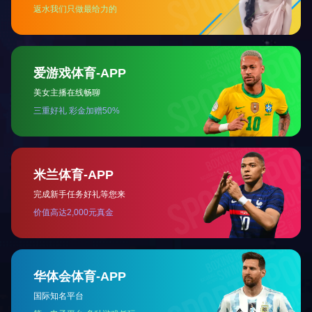
2018年十大诚信投标商
2016招标投标行业十佳...
医疗器械经营许可证
开云登陆入口
|
开云手机站登录入口
|
kaiyun·开云（中国）官方网站
|
华
体娱乐（中国）有限公司官网
|
开云官方在线入口
|
博鱼平台
|
爱游戏在
爱游戏（中国）一站
网站首页
电话咨询
邮箱咨询
线注册
|
欧亿体育（中国）体育官方网站
|
乐鱼手机站登录入口
|